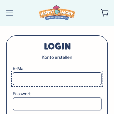
Ar
Menu
Kör
LOGIN
Konto erstellen
E-Mail
Passwort